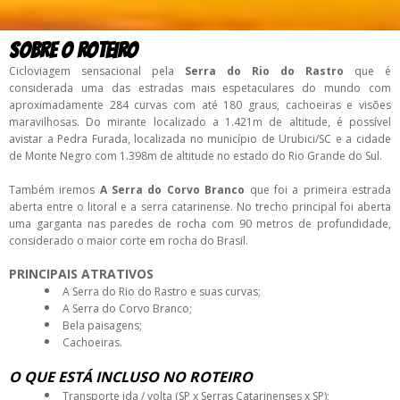
SOBRE O ROTEIRO
Cicloviagem sensacional pela
Serra do Rio do Rastro
que é
considerada
uma das estradas mais espetaculares do mundo com
aproximadamente 284 curvas com até 180 graus, cachoeiras e visões
maravilhosas. Do mirante localizado a 1.421m de altitude, é possível
avistar a Pedra Furada, localizada no município de Urubici/SC e a cidade
de Monte Negro com 1.398m de altitude no estado do Rio Grande do Sul.
Também iremos
A Serra do Corvo Branco
que foi a primeira estrada
aberta entre o litoral e a serra catarinense. No trecho principal foi aberta
uma garganta nas paredes de rocha com 90 metros de profundidade,
considerado o maior corte em rocha do Brasil.
PRINCIPAIS ATRATIVOS
A Serra do Rio do Rastro e suas curvas;
A Serra do Corvo Branco;
Bela paisagens;
Cachoeiras.
O QUE ESTÁ INCLUSO NO ROTEIRO
Transporte ida / volta (SP x Serras Catarinenses x SP);