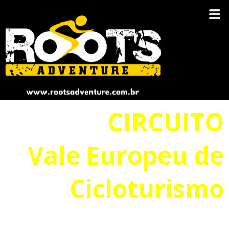
CIRCUITO
Vale Europeu de
Cicloturismo
de 19 a 27 de julho de 2019.