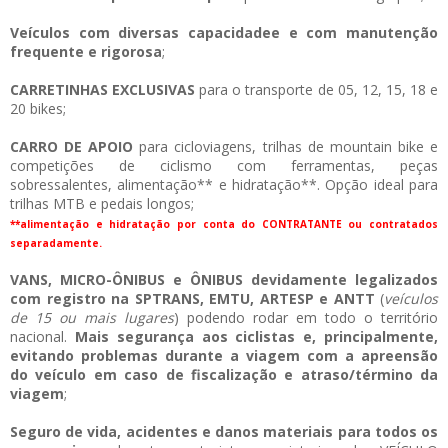
Veículos com diversas capacidadee e com manutenção
frequente e rigorosa
;
CARRETINHAS EXCLUSIVAS
para o transporte de 05, 12, 15, 18 e
20 bikes;
CARRO DE APOIO
para cicloviagens, trilhas de mountain bike e
competições de ciclismo com ferramentas, peças
sobressalentes, alimentação** e hidratação**. Opção ideal para
trilhas MTB e pedais longos;
**alimentação e hidratação por conta do CONTRATANTE ou contratados
separadamente.
VANS, MICRO-ÔNIBUS e ÔNIBUS devidamente legalizados
com registro na SPTRANS, EMTU, ARTESP e ANTT
(
veículos
de 15 ou mais lugares
) podendo rodar em todo o território
nacional.
Mais segurança aos ciclistas e, principalmente,
evitando problemas durante a viagem com a apreensão
do veículo em caso de fiscalização e atraso/término da
viagem
;
Seguro de vida, acidentes e danos materiais para todos os